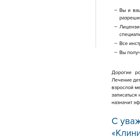
Вы и ва
разреши
Лиценз
специал
Все инст
Вы полу
Дорогие ро
Лечение дет
взрослой ме
записаться 
назначит э
С ува
«Клин