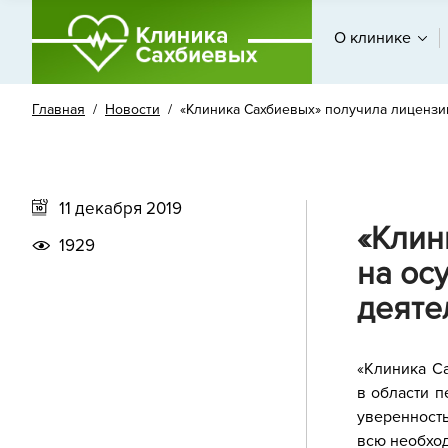
О клинике
Главная
/
Новости
/ «Клиника Сахбиевых» получила лицензию
11 декабря 2019
«Клин
1929
на ос
деяте
«Клиника С
в области п
уверенност
всю необход