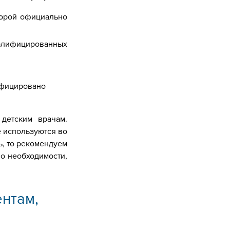
торой официально
лифицированных
ифицировано
детским врачам.
е используются во
ь, то рекомендуем
по необходимости,
нтам,