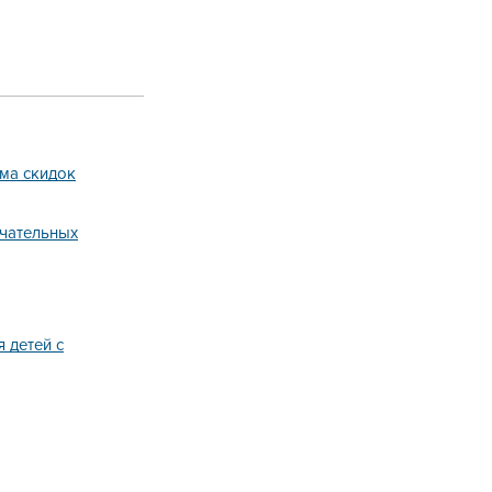
ема скидок
ечательных
 детей с