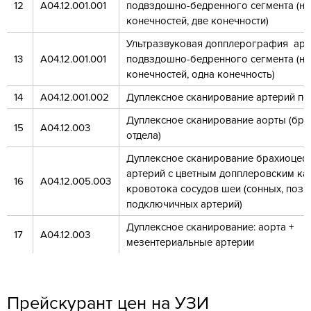
12
А04.12.001.001
подвздошно-бедренного сегмента (н
конечностей, две конечности)
Ультразвуковая допплерография арт
13
А04.12.001.001
подвздошно-бедренного сегмента
(ни
конечностей, одна конечность)
14
А04.12.001.002
Дуплексное сканирование артерий по
Дуплексное сканирование аорты (бр
15
А04.12.003
отдела)
Дуплексное сканирование брахиоце
артерий с цветным допплеровским к
16
А04.12.005.003
кровотока сосудов шеи (сонных, позв
подключичных артерий)
Дуплексное сканирование: аорта +
17
А04.12.003
мезентериальные артерии
Прейскурант цен на УЗИ