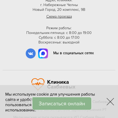
Адрес Клиники:
г. Набережные Челны
Новый Город, 20 комплекс, 9В
Схема проезда
Режим работы:
Понедельник-пятница: с 8:00 до 19:00
Суббота: с 8:00 до 17:00
Воскресенье: выходной
Мы в социальных сетях
Клиника
Сахбиевых
Мы используем cookie для улучшения работы
сайта и удобства пользователей. Продолжая
Медицинские услуги оказываются ООО «Клиника Сахбиевых»
Записаться онлайн
пользоваться сайтом, вы соглашаетесь на их
лицензия №Л041-01181-16/00334596
использование.
выдана 24.09.2019 Министерством здравоохранения РТ
Медицинские услуги оказываются ИП Сахбиев Ренат