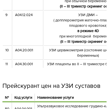
при обычной беременнос
(
II
–
III
триместр скрининг осм
9
А04.12.024
УЗИ ДМИ –
( допплерометрия маточно-плац
плодового кровотока)
в режиме 4
D
при многоплодной беременн
(
II
–
III
триместр скрининг ос
10
A04.20.001
УЗИ цервикометрия (состояние шей
беременных)
11
A04.30.001
УЗИ плаценты во II – III триместре 
Прейскурант цен на УЗИ суставов
№
Код услуги
Наименование услуги
Ультразвуковое исследование грудино-к
80
А04.04.001