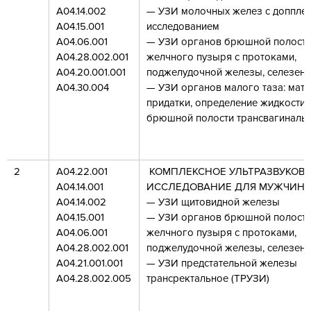
А04.14.002
— УЗИ молочных желез c доппле
А04.15.001
исследованием
А04.06.001
— УЗИ органов брюшной полости:
А04.28.002.001
желчного пузыря с протоками,
А04.20.001.001
поджелудочной железы, селезенк
А04.30.004
— УЗИ органов малого таза: матк
придатки, определение жидкости 
брюшной полости трансвагиналь
2
А04.22.001
КОМПЛЕКСНОЕ УЛЬТРАЗВУКОВ
А04.14.001
ИССЛЕДОВАНИЕ ДЛЯ МУЖЧИН
А04.14.002
— УЗИ щитовидной железы
А04.15.001
— УЗИ органов брюшной полости:
А04.06.001
желчного пузыря с протоками,
А04.28.002.001
поджелудочной железы, селезенк
А04.21.001.001
— УЗИ предстательной железы
А04.28.002.005
трансректальное (ТРУЗИ)