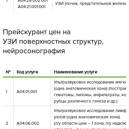
7
А04.28.002.001
УЗИ (почек, предстательной железы)
А04.21.001.001
Прейскурант цен на
УЗИ поверхностных структур,
нейросонография
№
Код услуги
Наименование услуги
Ультразвуковое исследование мягких
(одна анатомическая зона) (посттрав
1
А04.01.001
гематомы, липомы, инфильтраты, кож
рубцы различного генеза и др.)
Ультразвуковое исследование лимфа
узлов (одна анатомическая зона)
2
А04.06.002
(л/у области шеи – 1 зона; л/у надкл