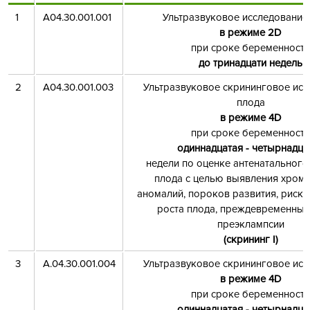
1
A04.30.001.001
Ультразвуковое исследование
в режиме 2
D
при сроке беременности
до тринадцати недель
2
A04.30.001.003
Ультразвуковое скрининговое исс
плода
в режиме 4
D
при сроке беременности
одиннадцатая - четырнадца
недели по оценке антенатального
плода с целью выявления хром
аномалий, пороков развития, риск
роста плода, преждевременных
преэклампсии
(скрининг I)
3
А.04.30.001.004
Ультразвуковое скрининговое исс
в режиме 4
D
при сроке беременности
одиннадцатая - четырнадца