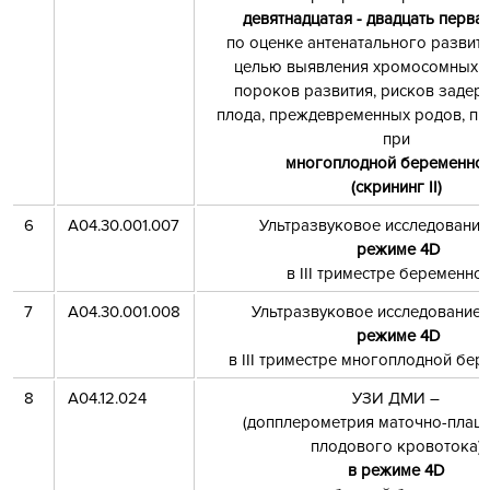
девятнадцатая - двадцать перва
по оценке антенатального развити
целью выявления хромосомных а
пороков развития, рисков задер
плода, преждевременных родов, пр
при
многоплодной беременнос
(скрининг II)
6
A04.30.001.007
Ультразвуковое исследование
режиме 4
D
в III триместре беременно
7
A04.30.001.008
Ультразвуковое исследование 
режиме 4
D
в III триместре многоплодной бер
8
A04.12.024
УЗИ ДМИ –
(допплерометрия маточно-плаце
плодового кровотока)
в режиме 4
D