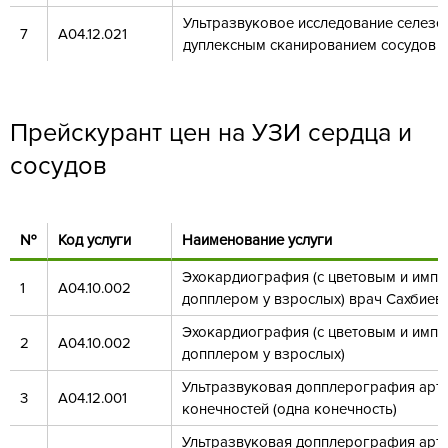
Ультразвуковое исследование селезе
7
А04.12.021
дуплексным сканированием сосудов
Прейскурант цен на УЗИ сердца и
сосудов
№
Код услуги
Наименование услуги
Эхокардиография (с цветовым и имп
1
А04.10.002
допплером у взрослых) врач Сахбиев 
Эхокардиография (с цветовым и имп
2
А04.10.002
допплером у взрослых)
Ультразвуковая допплерография арте
3
А04.12.001
конечностей (одна конечность)
Ультразвуковая допплерография арте