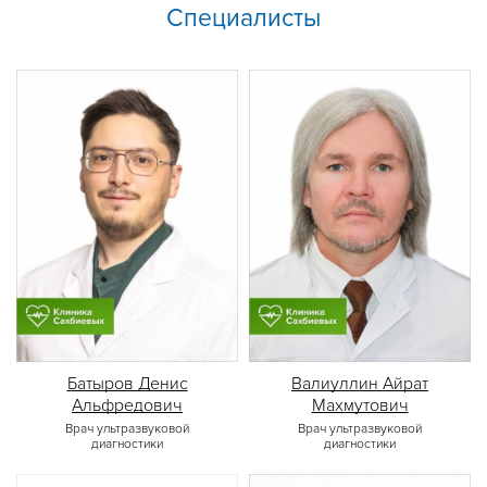
Специалисты
Батыров Денис
Валиуллин Айрат
Альфредович
Махмутович
Врач ультразвуковой
Врач ультразвуковой
диагностики
диагностики